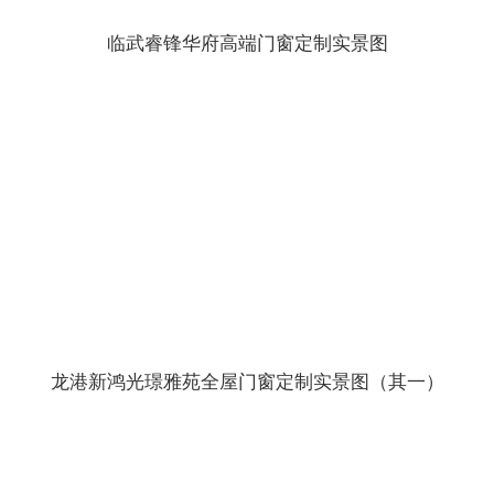
临武睿锋华府高端门窗定制实景图
龙港新鸿光璟雅苑全屋门窗定制实景图（其一）