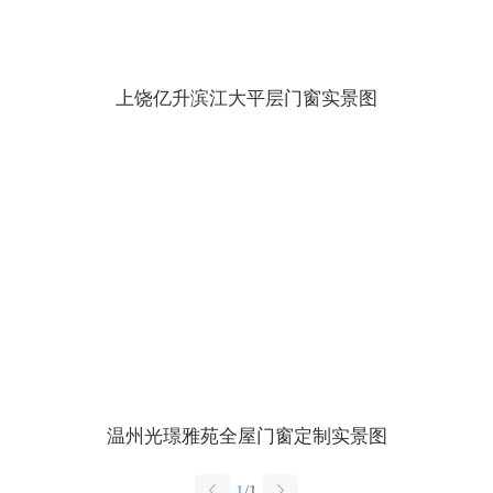
上饶亿升滨江大平层门窗实景图
温州光璟雅苑全屋门窗定制实景图
1
/1