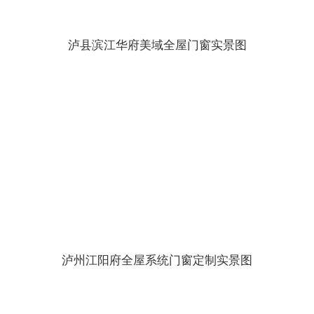
泸县滨江华府美域全屋门窗实景图
泸州江阳府全屋系统门窗定制实景图