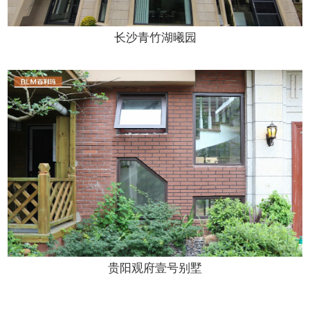
长沙青竹湖曦园
贵阳观府壹号别墅