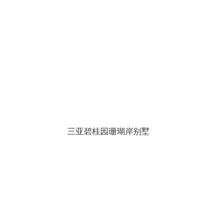
三亚碧桂园珊瑚岸别墅