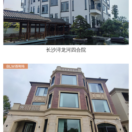
长沙浔龙河四合院