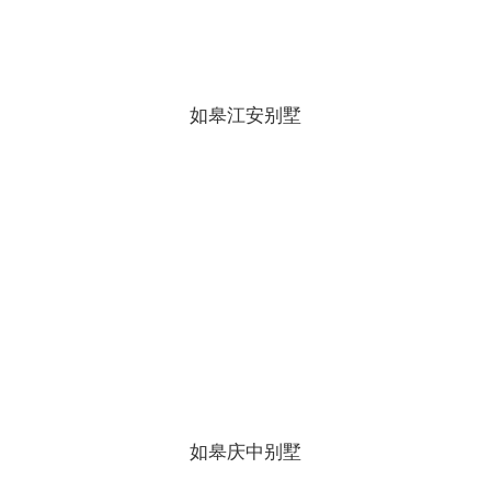
如皋江安别墅
如皋庆中别墅