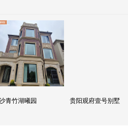
沙青竹湖曦园
贵阳观府壹号别墅