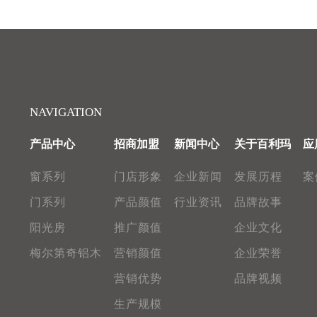
NAVIGATION
产品中心
招商加盟
新闻中心
关于百利玛
应
窗系列
门店形象
企业新闻
发展历程
案
门系列
产品颜值
行业资讯
品牌故事
阳光房
推广颜值
企业文化
梅尔第奇铝木
营销颜值
企业荣誉
营销优势
品牌视频
生产规模